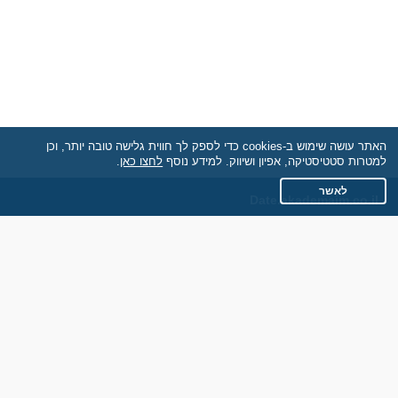
האתר עושה שימוש ב-cookies כדי לספק לך חווית גלישה טובה יותר, וכן
למטרות סטטיסטיקה, אפיון ושיווק. למידע נוסף
לחצו כאן
.
לאשר
Date.akademaim.co.il
תקנון
מדיניות הפרטיות
שאלות נפוצות
כותבים עלינו
צרו קשר
אתר רגיל
חוות דעת של גולשים
לאנשים עם מוגבליות