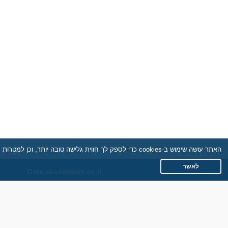
האתר עושה שימוש ב-cookies כדי לספק לך חווית גלישה טובה יותר, וכן למטרות סטטיסטיקה, אפיון ושיווק. למידע נוסף
לאשר
Date.akademaim.co.il
תקנון
מדיניות הפרטיות
שאלות נפוצות
כותבים עלינו