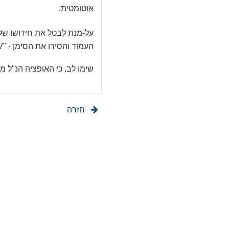
אוטומטית.
על-מנת לבטל את חידושו ש
העמוד והסירו את הסימן - "V" מהמשבצת ליד הכיתוב: "לחדש את המנוי".
שימו לב, כי האופציה הנ"ל 
חזרה