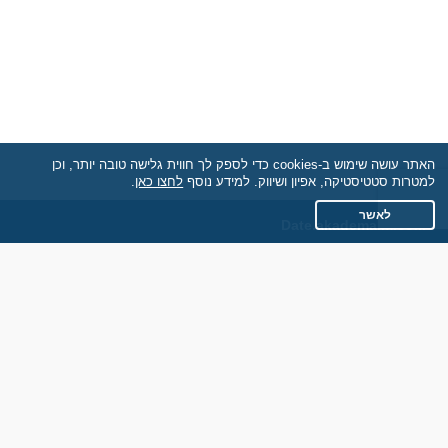
האתר עושה שימוש ב-cookies כדי לספק לך חווית גלישה טובה יותר, וכן
למטרות סטטיסטיקה, אפיון ושיווק. למידע נוסף
לחצו כאן
.
לאשר
Date.akademaim.co.il
תקנון
מדיניות הפרטיות
שאלות נפוצות
כותבים עלינו
צרו קשר
אתר רגיל
חוות דעת של גולשים
לאנשים עם מוגבליות