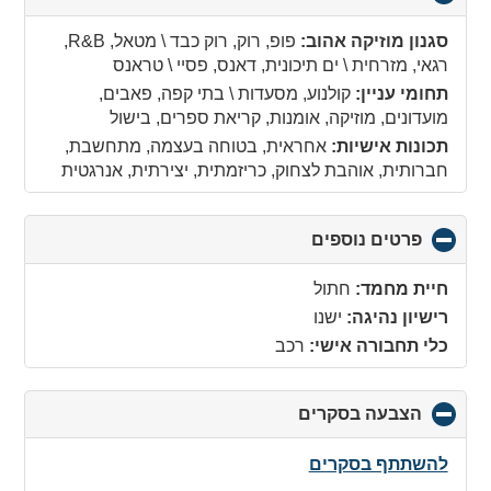
to
collapse
סגנון מוזיקה אהוב:
פופ, רוק, רוק כבד \ מטאל, R&B,
contents
רגאי, מזרחית \ ים תיכונית, דאנס, פסיי \ טראנס
תחומי עניין:
קולנוע, מסעדות \ בתי קפה, פאבים,
מועדונים, מוזיקה, אומנות, קריאת ספרים, בישול
תכונות אישיות:
אחראית, בטוחה בעצמה, מתחשבת,
חברותית, אוהבת לצחוק, כריזמתית, יצירתית, אנרגטית
פרטים נוספים
click
to
collapse
חיית מחמד:
חתול
contents
רישיון נהיגה:
ישנו
כלי תחבורה אישי:
רכב
הצבעה בסקרים
click
to
collapse
להשתתף בסקרים
contents