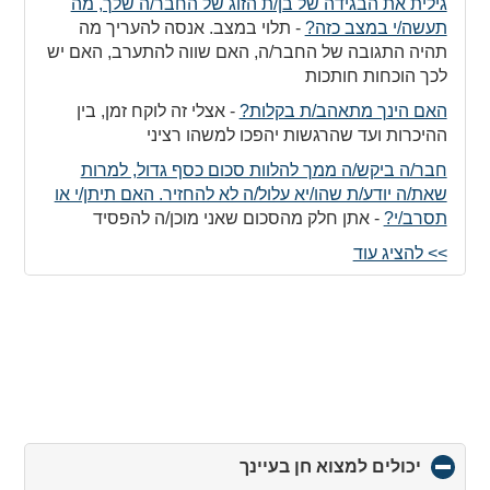
גילית את הבגידה של בן/ת הזוג של החבר/ה שלך, מה
תעשה/י במצב כזה?
-
תלוי במצב. אנסה להעריך מה
תהיה התגובה של החבר/ה, האם שווה להתערב, האם יש
לכך הוכחות חותכות
האם הינך מתאהב/ת בקלות?
-
אצלי זה לוקח זמן, בין
ההיכרות ועד שהרגשות יהפכו למשהו רציני
חבר/ה ביקש/ה ממך להלוות סכום כסף גדול, למרות
שאת/ה יודע/ת שהו/יא עלול/ה לא להחזיר. האם תיתן/י או
תסרב/י?
-
אתן חלק מהסכום שאני מוכן/ה להפסיד
>> להציג עוד
יכולים למצוא חן בעיינך
click
to