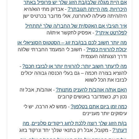
אם היית מגלה שלבן/בת הזוג שלך יש פרופיל באתר
היכרויות, מה הייתה תגובתך?
-
אבדוק מתי הוא/היא
היה/היתה פעיל/ה לאחרונה, אולי מדובר בכרטיס ישן
איך תגיב/י אם האקס/ית של החבר/ה שלך י/תתחיל
לפלרטט איתך?
-
אפסיק לתקשר איתו/ה
מה יותר חשוב לכם בבן/בת זוג – הסטטוס הסוציאלי או
יכולת להרוויח כסף?
-
חשוב לי המעמד החברתי שלו/ה
ודרך הצגתו/ה העצמית
מה לדעתך חשוב יותר: להרוויח יותר או לבזבז חכם?
-
להוציא בצורה חכמה – גם בעלי הכנסה גבוהה יכולים
לבזבז את הכל לשווא
האם את/ה אוהב/ת להעניק מתנות?
-
אוהב/ת, אבל זה
נכון רק, כשמדובר באנשים קרובים
כמה זמן ביום אתם בטלפון?
-
ממש לא הרבה, יש לי
עיסוקים יותר מעניינים
בן/ת הזוג שלך רוצה ללכת לחוג ריקודים סלוניים, מה
דעתך?
-
מקובל, אבל רק בתנאי שנלך יחד ונרקוד בזוג