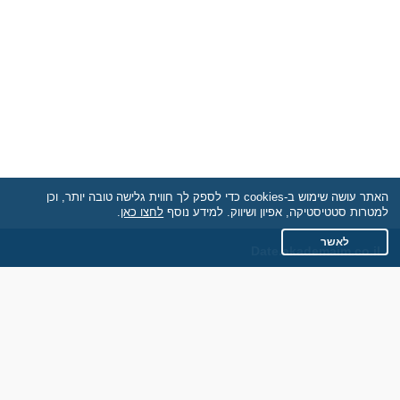
האתר עושה שימוש ב-cookies כדי לספק לך חווית גלישה טובה יותר, וכן
למטרות סטטיסטיקה, אפיון ושיווק. למידע נוסף
לחצו כאן
.
לאשר
Date.akademaim.co.il
תקנון
מדיניות הפרטיות
שאלות נפוצות
כותבים עלינו
צרו קשר
אתר רגיל
חוות דעת של גולשים