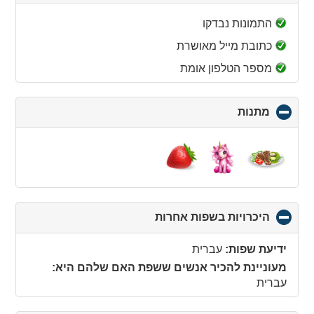
to
collapse
התמונות נבדקו
contents
כתובת מייל מאושרת
מספר הטלפון אומת
מתנות
click
to
collapse
contents
היכרויות בשפות אחרות
click
to
collapse
ידיעת שפות:
עברית
contents
מעוניינת להכיר אנשים ששפת האם שלהם היא:
עברית