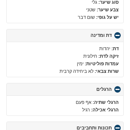
סוג שיער:
גלי
צבע שיער:
שטני
יש על גופי:
שום דבר
דת ומדינה
click
to
collapse
דת:
יהדות
contents
זיקה לדת:
חילונית
עמדות פוליטיות:
ימין
שרות צבאי:
לא ביחידה קרבית
הרגלים
click
to
collapse
הרגלי שתיה:
אף פעם
contents
הרגלי אכילה:
רגיל
תכונות ותחביבים
click