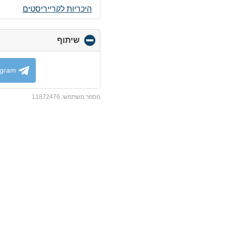
היכריות לקרייריסטים
שיתוף
click
to
collapse
contents
egram
מספר משתמש:
11872476