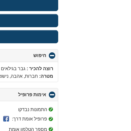
חיפוש
click
to
collapse
רוצה להכיר :
גבר בגילאים 22 - 34 שנים
contents
מטרה:
חברות, אהבה, נישואין
אימות פרופיל
click
to
collapse
התמונות נבדקו
contents
פרופיל אומת דרך:
מספר הטלפון אומת