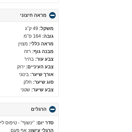
מראה חיצוני
click
to
collapse
משקל:
49 ק"ג
contents
גובה:
164 ס"מ
מראה כללי:
מצוין
מבנה גוף:
רזה
צבע עור:
בהיר
צבע העיניים:
ירוק
אורך שיער:
בינוני
סוג שיער:
חלק
צבע שיער:
שטני
הרגלים
click
to
collapse
סדר יום:
"ינשוף" - טיפוס לי
contents
הרגלי עישון:
אף פעם