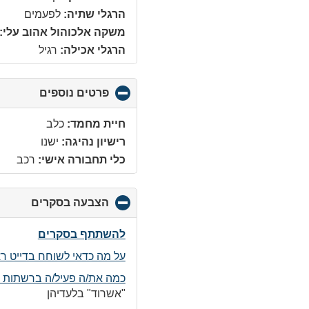
הרגלי שתיה:
לפעמים
משקה אלכוהול אהוב עלי:
הרגלי אכילה:
רגיל
פרטים נוספים
click
to
collapse
חיית מחמד:
כלב
ontents
רישיון נהיגה:
ישנו
כלי תחבורה אישי:
רכב
הצבעה בסקרים
click
to
llapse
להשתתף בסקרים
ntents
על מה כדאי לשוחח בדייט ר
כמה את/ה פעיל/ה ברשתות ה
"אשרוד" בלעדיהן