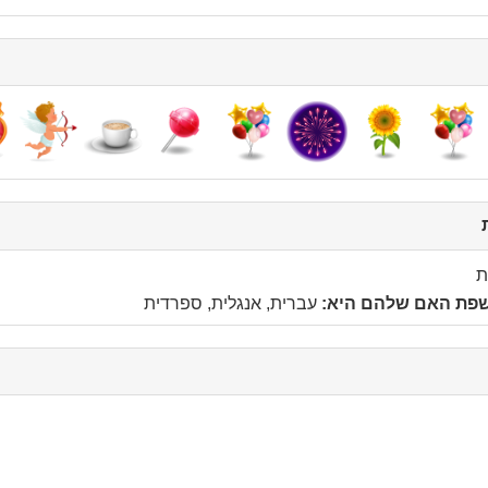
click
to
collapse
ת
contents
שפת האם שלהם היא:
עברית, אנגלית, ספרדית
c
c