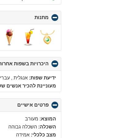
מתנות
click
to
collapse
contents
היכרויות בשפות אחרות
ידיעת שפות:
אנגלית , עברי
מעוניינת להכיר אנשים ש
פרטים אישיים
click
to
ollapse
המוצא:
מעורב
ontents
השכלה:
השכלה גבוהה
מצב כלכלי:
אמידה