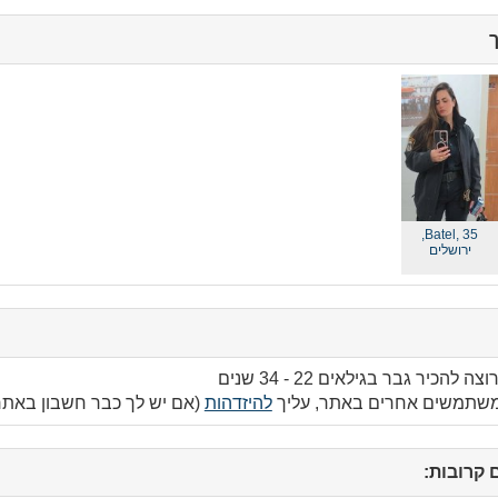
ך
click
to
collapse
contents
Batel, 35,
ירושלים
הכיר גבר בגילאים 22 - 34 שנים
 משתמשים אחרים באתר, עליך
להיזדהות
(אם יש לך כבר חשבון באתר
קרובות:
click
to