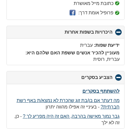
collapse
כתובת מייל מאושרת
contents
פרופיל אומת דרך:
היכרויות בשפות אחרות
click
to
collapse
ידיעת שפות:
עברית
contents
מעוניין להכיר אנשים ששפת האם שלהם היא:
עברית, רוסית
הצביע בסקרים
click
to
collapse
להשתתף בסקרים
contents
מה דעתך אם בן/בת זוג שהכרת לא נמצא/ת באף רשת
חברתית?
-
בעיניי זה אפילו מהווה יתרון
גבר נמוך מאישה בהרבה, האם זה היה מפריע לך ?
-
כן,
זה לא ילך