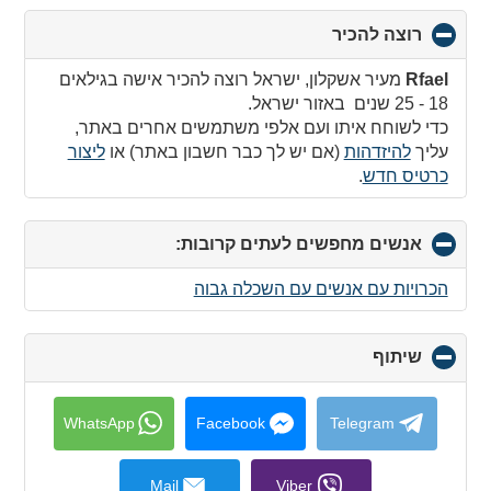
רוצה להכיר
click
to
collapse
Rfael
מעיר אשקלון, ישראל רוצה להכיר אישה בגילאים
contents
18 - 25 שנים באזור ישראל.
כדי לשוחח איתו ועם אלפי משתמשים אחרים באתר,
עליך
להיזדהות
(אם יש לך כבר חשבון באתר) או
ליצור
כרטיס חדש
.
אנשים מחפשים לעתים קרובות:
click
to
collapse
הכרויות עם אנשים עם השכלה גבוה
contents
שיתוף
click
to
collapse
contents
WhatsApp
Facebook
Telegram
Mail
Viber