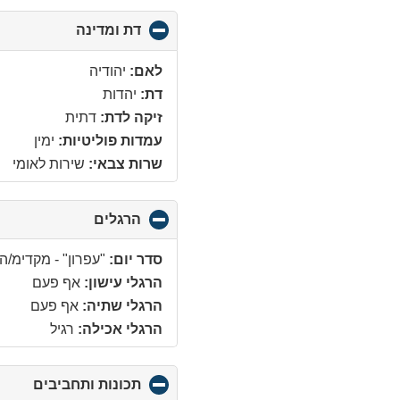
דת ומדינה
click
to
collapse
לאם:
יהודיה
contents
דת:
יהדות
זיקה לדת:
דתית
עמדות פוליטיות:
ימין
שרות צבאי:
שירות לאומי
הרגלים
click
to
collapse
סדר יום:
"עפרון" - מקדימ/ה
contents
הרגלי עישון:
אף פעם
הרגלי שתיה:
אף פעם
הרגלי אכילה:
רגיל
תכונות ותחביבים
click