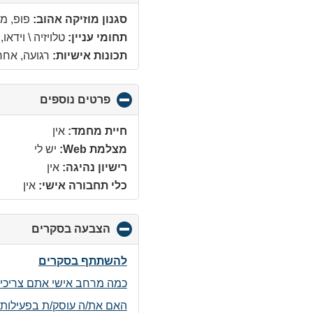
to
lapse
סגנון מוזיקה אהוב:
פופ, מז
tents
תחומי עניין:
טלויזיה \ וידאו
תכונות אישיות:
רגועה, אחר
פרטים נוספים
click
to
collapse
חיית מחמד:
אין
ontents
מצלמת Web:
יש לי
רישיון נהיגה:
אין
כלי תחבורה אישי:
אין
הצבעה בסקרים
click
to
llapse
להשתתף בסקרים
ntents
כמה מרחב אישי אתם צריכים
האם את/ה עוסק/ת בפעילות 