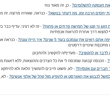
את העסקה לתשלומים?
-
כן, זה מאוד נוח
 יחסים הרבה זמן. מה דעתך בנושא?
-
כנראה, שאהיה מרוצה. זה מ
 הזוג זר קטן של חמישה פרחים או פחות?
-
זה לא רציני, עדיף כבר ב
יף למצוא דרך אחרת להראות אכפתיות
ואים את עצמכם בעוד 5 שנים? איך היית עונה?
-
כנראה אהי
א מתכנן/ת שינויים דרסטים
 לדבר או להקשיב?
-
מעדיף/ה להקשיב ולהתבונן
?
-
הכנסה קבועה שמכסה לי את כל הצרכים וההוצאות, ללא דאגות מי
חברים עם אקס/ית?
-
לא, פשוט חייבים להמשיך הלאה ולא להיתקע 
 למשל לכבוש את האוורסט או להופיע מול קהל של אלפי אנשים?
-
לא, 