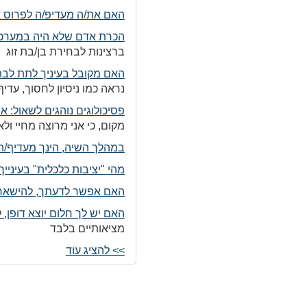
האם את/ה מעדיפ/ה לפרוס 
הכרת אדם שלא היה במערכת
ברצינות לבחירת בן/בת זוג
האם מקובל בעיניך לתת לבת
נראה כמו ניסיון לחסוך, עד
פסיכולוגים נוהגים לשאול: איפה אתם ר
מקום, כי אני מרוצה מחיי ול
במהלך השיה, הינך מעדיף/ה
מהי "יציבות כלכלית" בעינייך
האם אפשר לדעתך, להישאר 
האם יש לך חלום יוצא דופן,
מציאותיים בלבד
>> להציג עוד