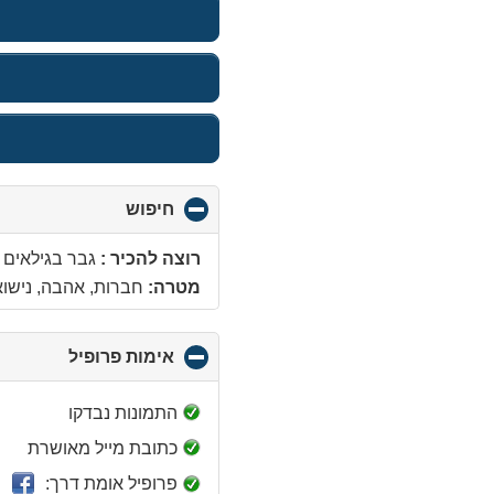
חיפוש
click
to
collapse
רוצה להכיר :
גבר בגילאים 37 - 49 שנים
contents
מטרה:
חברות, אהבה, נישואין
אימות פרופיל
click
to
collapse
התמונות נבדקו
contents
כתובת מייל מאושרת
פרופיל אומת דרך: