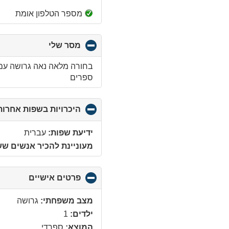
מספר הטלפון אומת
מסר שלי
click
to
collapse
בחורה מלאה נאה גרושה עם 
contents
ספרים
היכרויות בשפות אחרות
ידיעת שפות:
עברית
מעוניינת להכיר אנשים ש
פרטים אישיים
click
to
ollapse
מצב משפחתי:
גרושה
ontents
ילדים:
1
המוצא:
ספרדי