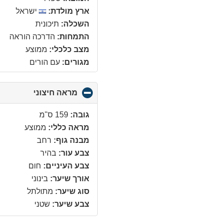
ארץ מולדת:
ישראל
השכלה:
תיכונית
התמחות:
הדרכה הוראה
מצב כלכלי:
ממוצע
מגורים:
עם הורים
מראה חיצוני
click
to
collapse
גובה:
159 ס"מ
contents
מראה כללי:
ממוצע
מבנה גוף:
רחב
צבע עור:
בהיר
צבע העיניים:
חום
אורך שיער:
בינוני
סוג שיער:
מתולתל
צבע שיער:
שטני