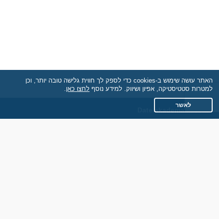
האתר עושה שימוש ב-cookies כדי לספק לך חווית גלישה טובה יותר, וכן
למטרות סטטיסטיקה, אפיון ושיווק. למידע נוסף
לחצו כאן
.
לאשר
Date.akademaim.co.il
תקנון
מדיניות הפרטיות
שאלות נפוצות
כותבים עלינו
צרו קשר
אתר רגיל
חוות דעת של גולשים
לאנשים עם מוגבליות